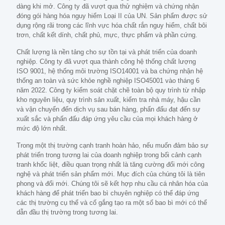
dàng khi mở. Công ty đã vượt qua thử nghiệm và chứng nhận
đóng gói hàng hóa nguy hiểm Loại II của UN. Sản phẩm được sử
dụng rộng rãi trong các lĩnh vực hóa chất rắn nguy hiểm, chất bôi
trơn, chất kết dính, chất phủ, mực, thực phẩm và phần cứng.
Chất lượng là nền tảng cho sự tồn tại và phát triển của doanh
nghiệp. Công ty đã vượt qua thành công hệ thống chất lượng
ISO 9001, hệ thống môi trường ISO14001 và ba chứng nhận hệ
thống an toàn và sức khỏe nghề nghiệp ISO45001 vào tháng 6
năm 2022. Công ty kiểm soát chặt chẽ toàn bộ quy trình từ nhập
kho nguyên liệu, quy trình sản xuất, kiểm tra nhà máy, hậu cần
và vận chuyển đến dịch vụ sau bán hàng, phấn đấu đạt đến sự
xuất sắc và phấn đấu đáp ứng yêu cầu của mọi khách hàng ở
mức độ lớn nhất.
Trong một thị trường cạnh tranh hoàn hảo, nếu muốn đảm bảo sự
phát triển trong tương lai của doanh nghiệp trong bối cảnh cạnh
tranh khốc liệt, điều quan trọng nhất là tăng cường đổi mới công
nghệ và phát triển sản phẩm mới. Mục đích của chúng tôi là tiên
phong và đổi mới. Chúng tôi sẽ kết hợp nhu cầu cá nhân hóa của
khách hàng để phát triển bao bì chuyên nghiệp có thể đáp ứng
các thị trường cụ thể và cố gắng tạo ra một số bao bì mới có thể
dẫn đầu thị trường trong tương lai.