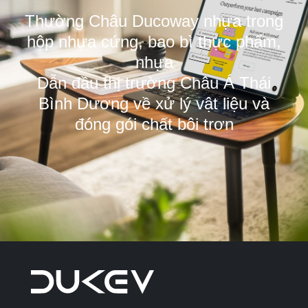
Thường Châu Ducoway nhựa trong
hộp nhựa cứng, bao bì thực phẩm,
nhựa
Dẫn đầu thị trường Châu Á Thái
Bình Dương về xử lý vật liệu và
đóng gói chất bôi trơn