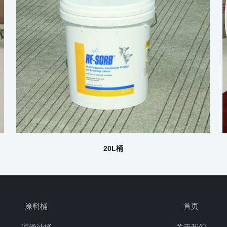
20L桶
涂料桶
首页