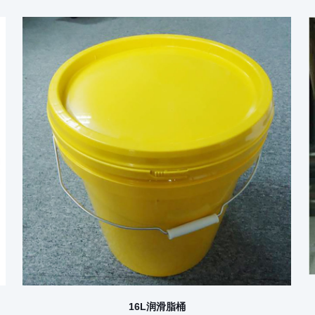
16L润滑脂桶