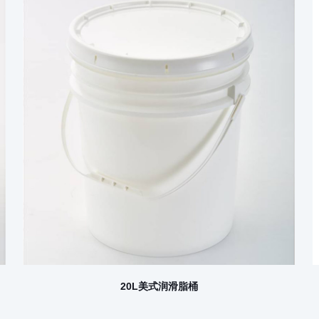
20L美式润滑脂桶