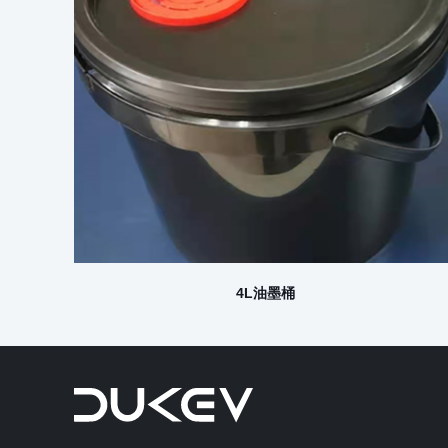
4L油墨桶