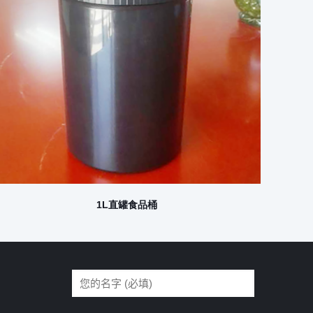
1L直罐食品桶